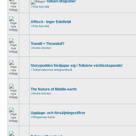
Tolkien litografier
i
Köp-byt-sälj
Affisch - Inger Edelfeldt
i
Köp-byt-sälj
Trandil > Thranduil?
i
Andra böcker
Storypodden fördjupar sig i Tolkiens världsskapande!
i
Tolkienisternas telegrambyrå
The Nature of Middle-earth
i
Andra böcker
Upplage- och försäljningssiffror
i
Ringarnas herre