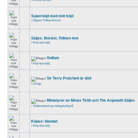
Supernöjd med mitt köp!
i
Öppet Tolkienforum
Säljes: Böcker, Tolkien mm
i
Köp-byt-sälj
Gollum
i
Köp-byt-sälj
Sir Terry Pratchett är död
i
Övrigt
Miniatyrer av Minas Tirith och The Argonath Säljes
i
Tolkienisternas telegrambyrå
Köpes: blandat
i
Köp-byt-sälj