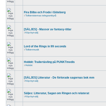
Fira Bilbo och Frodo i Göteborg
i
Tolkienisternas telegrambyrå
[SÄLJES] - Massor av fantasy-titlar
i
Köp-byt-sälj
Lord of the Rings in 99 seconds
i
Tolkienmusik
Hobbit: Trailertävling på PUNKTmedis
i
Hobbit
[SÄLJES] Litteratur - De förlorade sagornas bok mm
i
Köp-byt-sälj
Säljes: Litteratur, Sagan om Ringen och relaterat
i
Köp-byt-sälj