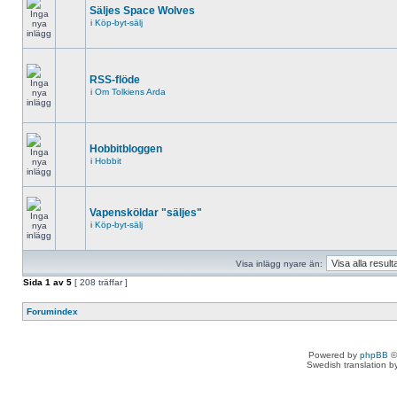
Säljes Space Wolves
i
Köp-byt-sälj
RSS-flöde
i
Om Tolkiens Arda
Hobbitbloggen
i
Hobbit
Vapensköldar "säljes"
i
Köp-byt-sälj
Visa inlägg nyare än:
Sida
1
av
5
[ 208 träffar ]
Forumindex
Powered by
phpBB
©
Swedish translation 