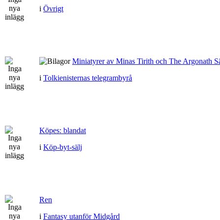
i
Övrigt
Miniatyrer av Minas Tirith och The Argonath Sä
i
Tolkienisternas telegrambyrå
Köpes: blandat
i
Köp-byt-sälj
Ren
i
Fantasy utanför Midgård