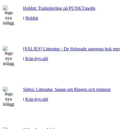
Hobbit: Trailertävling på PUNKTmedis
i
Hobbit
[SÄLJES] Litteratur - De förlorade sagornas bok mm
i
Köp-byt-sälj
Säljes: Litteratur, Sagan om Ringen och relaterat
i
Köp-byt-sälj