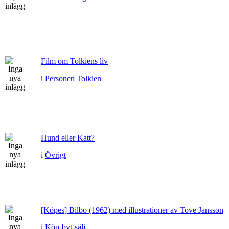
Film om Tolkiens liv
i
Personen Tolkien
Hund eller Katt?
i
Övrigt
[Köpes] Bilbo (1962) med illustrationer av Tove Jansson
i
Köp-byt-sälj