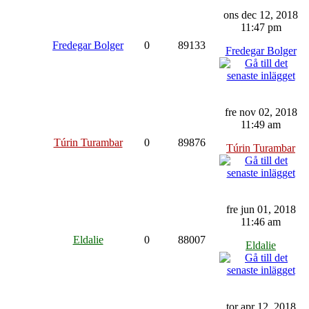
ons dec 12, 2018
11:47 pm
Fredegar Bolger
0
89133
Fredegar Bolger
fre nov 02, 2018
11:49 am
Túrin Turambar
0
89876
Túrin Turambar
fre jun 01, 2018
11:46 am
Eldalie
0
88007
Eldalie
tor apr 12, 2018