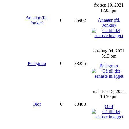
fre sep 10, 2021
12:03 pm
Annatar (fd.
Annatar (fd.
0
85902
Jonker)
Jonker)
ons aug 04, 2021
5:13 pm
Pellegrino
0
88255
Pellegrino
mån feb 15, 2021
10:50 pm
Olof
0
88488
Olof