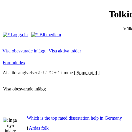
Tolki
Välk
Logga in
Bli medlem
Visa obesvarade inlägg
|
Visa aktiva trådar
Forumindex
Alla tidsangivelser är UTC + 1 timme [
Sommartid
]
Visa obesvarade inlägg
Which is the top rated dissertation help in Germany
i
Ardas folk