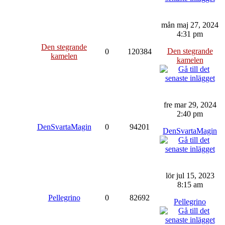
mån maj 27, 2024
4:31 pm
Den stegrande
Den stegrande
0
120384
kamelen
kamelen
fre mar 29, 2024
2:40 pm
DenSvartaMagin
0
94201
DenSvartaMagin
lör jul 15, 2023
8:15 am
Pellegrino
0
82692
Pellegrino