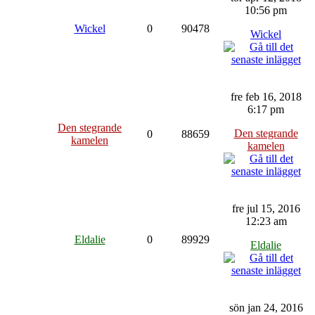
10:56 pm
Wickel
0
90478
Wickel
fre feb 16, 2018
6:17 pm
Den stegrande
Den stegrande
0
88659
kamelen
kamelen
fre jul 15, 2016
12:23 am
Eldalie
0
89929
Eldalie
sön jan 24, 2016