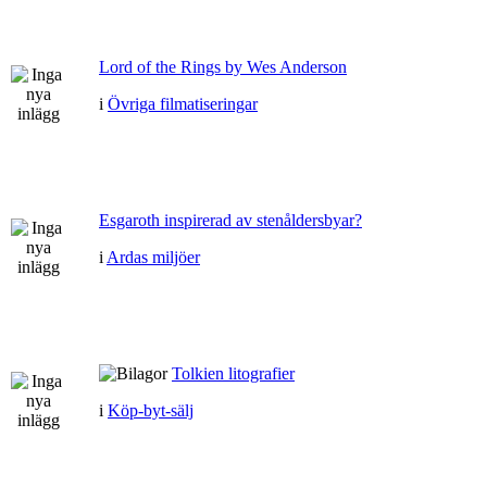
Lord of the Rings by Wes Anderson
i
Övriga filmatiseringar
Esgaroth inspirerad av stenåldersbyar?
i
Ardas miljöer
Tolkien litografier
i
Köp-byt-sälj