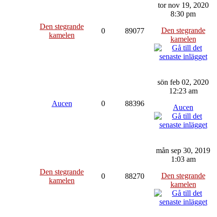
tor nov 19, 2020
8:30 pm
Den stegrande
Den stegrande
0
89077
kamelen
kamelen
sön feb 02, 2020
12:23 am
Aucen
0
88396
Aucen
mån sep 30, 2019
1:03 am
Den stegrande
Den stegrande
0
88270
kamelen
kamelen