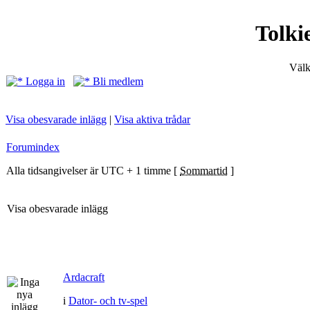
Tolki
Välk
Logga in
Bli medlem
Visa obesvarade inlägg
|
Visa aktiva trådar
Forumindex
Alla tidsangivelser är UTC + 1 timme [
Sommartid
]
Visa obesvarade inlägg
Ardacraft
i
Dator- och tv-spel