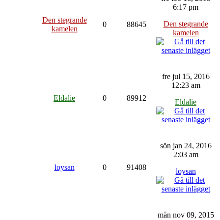
6:17 pm
Den stegrande
Den stegrande
0
88645
kamelen
kamelen
fre jul 15, 2016
12:23 am
Eldalie
0
89912
Eldalie
sön jan 24, 2016
2:03 am
loysan
0
91408
loysan
mån nov 09, 2015