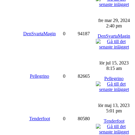
fre mar 29, 2024
2:40 pm
DenSvartaMagin
0
94187
DenSvartaMagin
lör jul 15, 2023
8:15 am
Pellegrino
0
82665
Pellegrino
lör maj 13, 2023
5:01 pm
Tenderfoot
0
80580
Tenderfoot