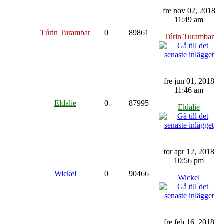
fre nov 02, 2018
11:49 am
Túrin Turambar
0
89861
Túrin Turambar
fre jun 01, 2018
11:46 am
Eldalie
0
87995
Eldalie
tor apr 12, 2018
10:56 pm
Wickel
0
90466
Wickel
fre feb 16, 2018