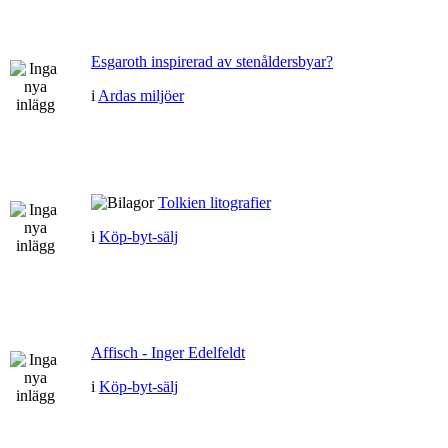
Esgaroth inspirerad av stenåldersbyar?
i
Ardas miljöer
Tolkien litografier
i
Köp-byt-sälj
Affisch - Inger Edelfeldt
i
Köp-byt-sälj