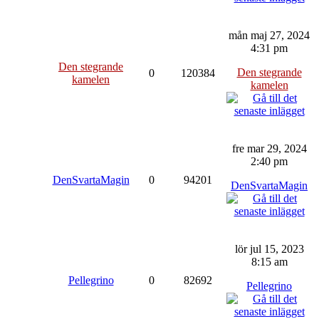
mån maj 27, 2024
4:31 pm
Den stegrande
Den stegrande
0
120384
kamelen
kamelen
fre mar 29, 2024
2:40 pm
DenSvartaMagin
0
94201
DenSvartaMagin
lör jul 15, 2023
8:15 am
Pellegrino
0
82692
Pellegrino