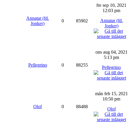
fre sep 10, 2021
12:03 pm
Annatar (fd.
Annatar (fd.
0
85902
Jonker)
Jonker)
ons aug 04, 2021
5:13 pm
Pellegrino
0
88255
Pellegrino
mån feb 15, 2021
10:50 pm
Olof
0
88488
Olof