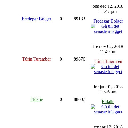
ons dec 12, 2018
11:47 pm
Fredegar Bolger
0
89133
Fredegar Bolger
fre nov 02, 2018
11:49 am
Túrin Turambar
0
89876
Túrin Turambar
fre jun 01, 2018
11:46 am
Eldalie
0
88007
Eldalie
tor apr 12, 2018