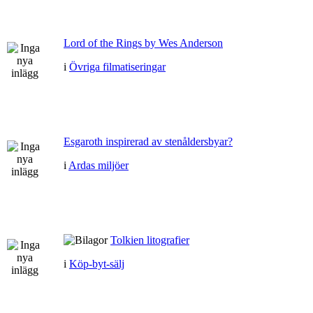
Lord of the Rings by Wes Anderson
i
Övriga filmatiseringar
Esgaroth inspirerad av stenåldersbyar?
i
Ardas miljöer
Tolkien litografier
i
Köp-byt-sälj