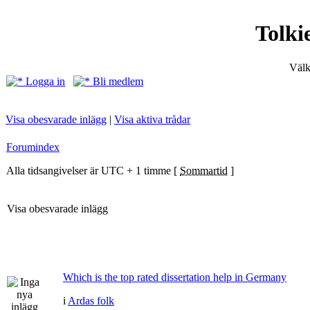
Tolki
Välk
Logga in
Bli medlem
Visa obesvarade inlägg
|
Visa aktiva trådar
Forumindex
Alla tidsangivelser är UTC + 1 timme [
Sommartid
]
Visa obesvarade inlägg
Which is the top rated dissertation help in Germany
i
Ardas folk