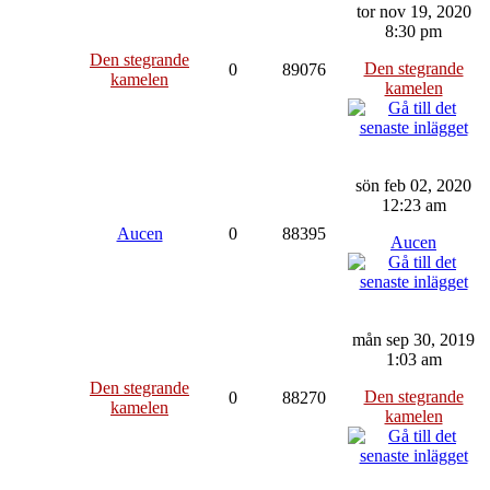
tor nov 19, 2020
8:30 pm
Den stegrande
Den stegrande
0
89076
kamelen
kamelen
sön feb 02, 2020
12:23 am
Aucen
0
88395
Aucen
mån sep 30, 2019
1:03 am
Den stegrande
Den stegrande
0
88270
kamelen
kamelen