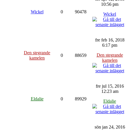
10:56 pm
Wickel
0
90478
Wickel
fre feb 16, 2018
6:17 pm
Den stegrande
Den stegrande
0
88659
kamelen
kamelen
fre jul 15, 2016
12:23 am
Eldalie
0
89929
Eldalie
sön jan 24, 2016