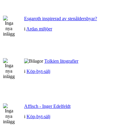
Esgaroth inspirerad av stenåldersbyar?
i
Ardas miljöer
Tolkien litografier
i
Köp-byt-sälj
Affisch - Inger Edelfeldt
i
Köp-byt-sälj