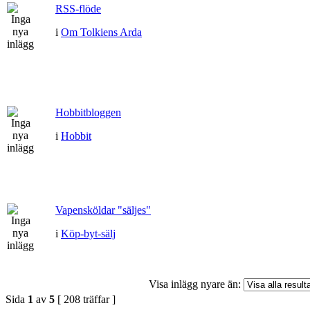
RSS-flöde
i
Om Tolkiens Arda
Hobbitbloggen
i
Hobbit
Vapensköldar "säljes"
i
Köp-byt-sälj
Visa inlägg nyare än:
Sida
1
av
5
[ 208 träffar ]