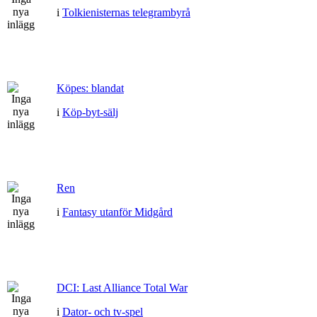
i
Tolkienisternas telegrambyrå
Köpes: blandat
i
Köp-byt-sälj
Ren
i
Fantasy utanför Midgård
DCI: Last Alliance Total War
i
Dator- och tv-spel