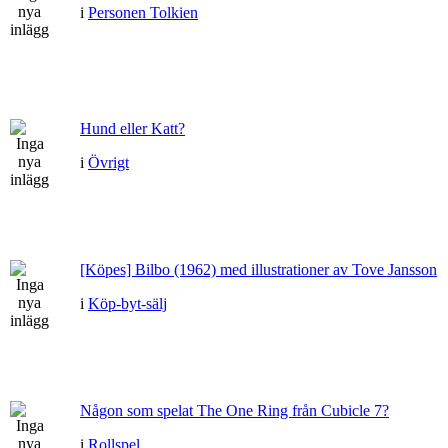
i
Personen Tolkien
Hund eller Katt?
i
Övrigt
[Köpes] Bilbo (1962) med illustrationer av Tove Jansson
i
Köp-byt-sälj
Någon som spelat The One Ring från Cubicle 7?
i
Rollspel