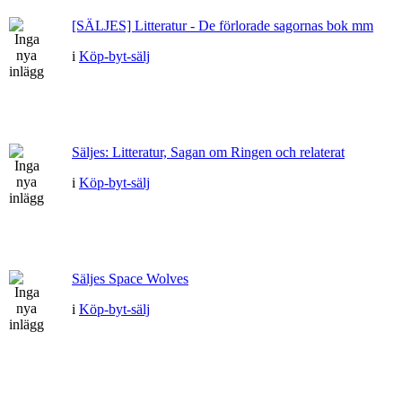
[SÄLJES] Litteratur - De förlorade sagornas bok mm
i
Köp-byt-sälj
Säljes: Litteratur, Sagan om Ringen och relaterat
i
Köp-byt-sälj
Säljes Space Wolves
i
Köp-byt-sälj