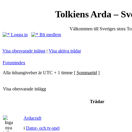
Tolkiens Arda – Sv
Välkommen till Sveriges stora T
Logga in
Bli medlem
Visa obesvarade inlägg
|
Visa aktiva trådar
Forumindex
Alla tidsangivelser är UTC + 1 timme [
Sommartid
]
Visa obesvarade inlägg
Trådar
Ardacraft
i
Dator- och tv-spel