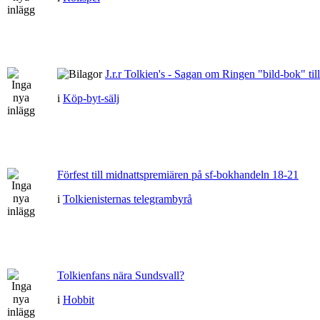
J.r.r Tolkien's - Sagan om Ringen "bild-bok" till
i
Köp-byt-sälj
Förfest till midnattspremiären på sf-bokhandeln 18-21
i
Tolkienisternas telegrambyrå
Tolkienfans nära Sundsvall?
i
Hobbit