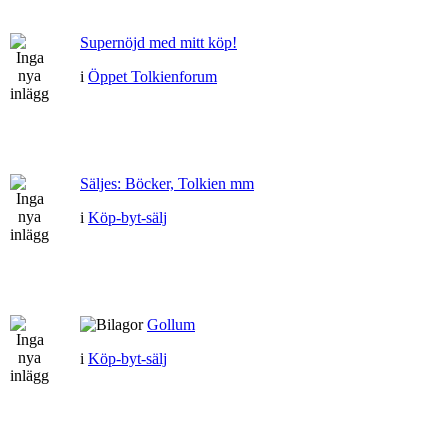
Supernöjd med mitt köp!
i
Öppet Tolkienforum
Säljes: Böcker, Tolkien mm
i
Köp-byt-sälj
Gollum
i
Köp-byt-sälj