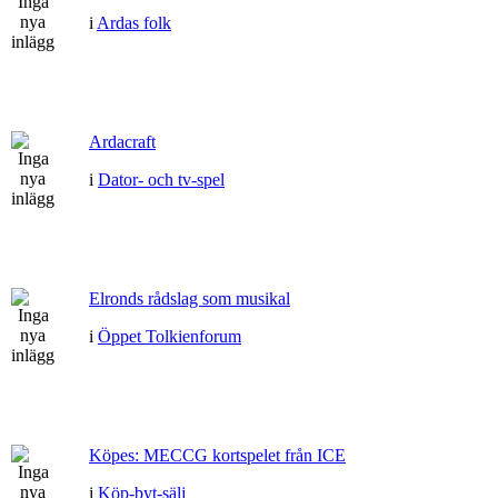
i
Ardas folk
Ardacraft
i
Dator- och tv-spel
Elronds rådslag som musikal
i
Öppet Tolkienforum
Köpes: MECCG kortspelet från ICE
i
Köp-byt-sälj