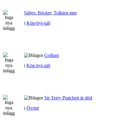
Säljes: Böcker, Tolkien mm
i
Köp-byt-sälj
Gollum
i
Köp-byt-sälj
Sir Terry Pratchett är död
i
Övrigt