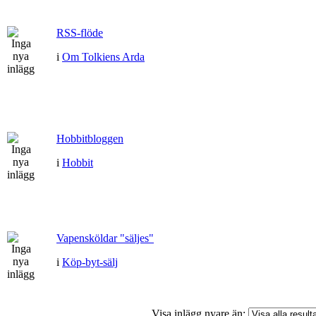
RSS-flöde
i
Om Tolkiens Arda
Hobbitbloggen
i
Hobbit
Vapensköldar "säljes"
i
Köp-byt-sälj
Visa inlägg nyare än: