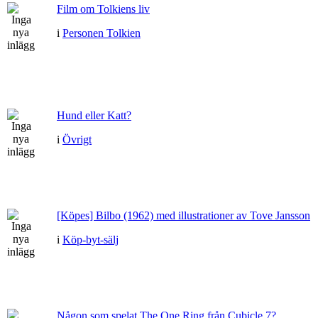
Film om Tolkiens liv
i
Personen Tolkien
Hund eller Katt?
i
Övrigt
[Köpes] Bilbo (1962) med illustrationer av Tove Jansson
i
Köp-byt-sälj
Någon som spelat The One Ring från Cubicle 7?