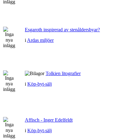
Esgaroth inspirerad av stenåldersbyar?
i
Ardas miljöer
Tolkien litografier
i
Köp-byt-sälj
Affisch - Inger Edelfeldt
i
Köp-byt-sälj