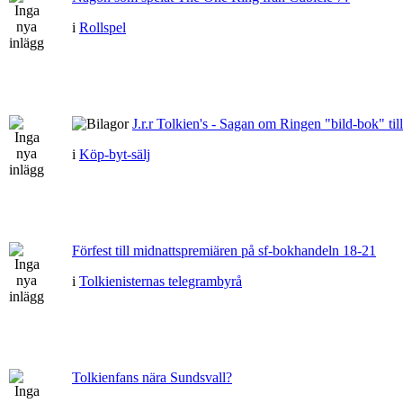
i
Rollspel
J.r.r Tolkien's - Sagan om Ringen "bild-bok" till
i
Köp-byt-sälj
Förfest till midnattspremiären på sf-bokhandeln 18-21
i
Tolkienisternas telegrambyrå
Tolkienfans nära Sundsvall?