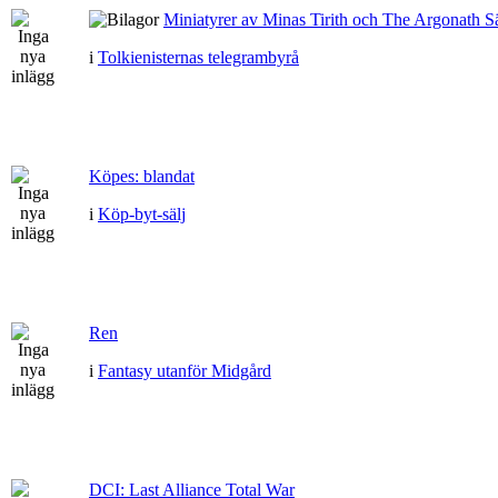
Miniatyrer av Minas Tirith och The Argonath Sä
i
Tolkienisternas telegrambyrå
Köpes: blandat
i
Köp-byt-sälj
Ren
i
Fantasy utanför Midgård
DCI: Last Alliance Total War