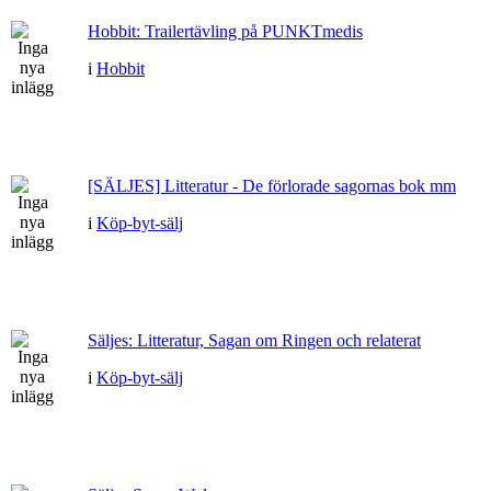
Hobbit: Trailertävling på PUNKTmedis
i
Hobbit
[SÄLJES] Litteratur - De förlorade sagornas bok mm
i
Köp-byt-sälj
Säljes: Litteratur, Sagan om Ringen och relaterat
i
Köp-byt-sälj