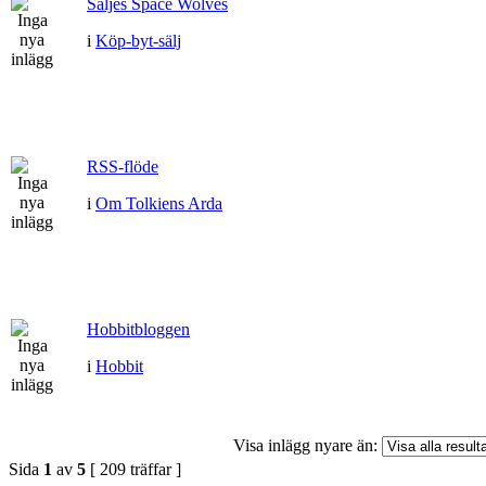
Säljes Space Wolves
i
Köp-byt-sälj
RSS-flöde
i
Om Tolkiens Arda
Hobbitbloggen
i
Hobbit
Visa inlägg nyare än:
Sida
1
av
5
[ 209 träffar ]