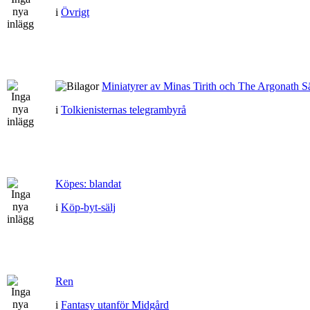
i
Övrigt
Miniatyrer av Minas Tirith och The Argonath Sä
i
Tolkienisternas telegrambyrå
Köpes: blandat
i
Köp-byt-sälj
Ren
i
Fantasy utanför Midgård