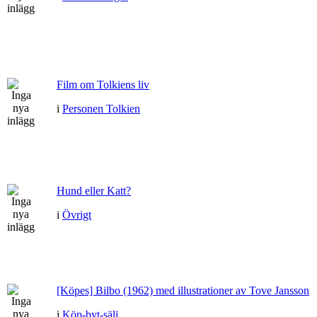
Film om Tolkiens liv
i
Personen Tolkien
Hund eller Katt?
i
Övrigt
[Köpes] Bilbo (1962) med illustrationer av Tove Jansson
i
Köp-byt-sälj