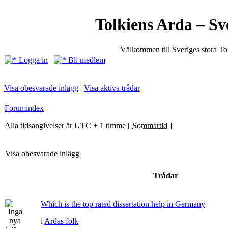
Tolkiens Arda – Sv
Välkommen till Sveriges stora T
Logga in
Bli medlem
Visa obesvarade inlägg
|
Visa aktiva trådar
Forumindex
Alla tidsangivelser är UTC + 1 timme [
Sommartid
]
Visa obesvarade inlägg
Trådar
Which is the top rated dissertation help in Germany
i
Ardas folk