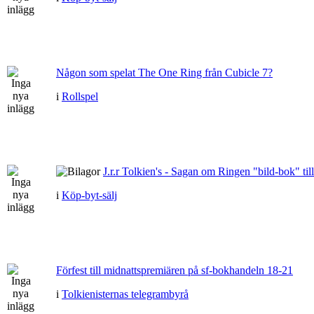
Någon som spelat The One Ring från Cubicle 7?
i
Rollspel
J.r.r Tolkien's - Sagan om Ringen "bild-bok" till
i
Köp-byt-sälj
Förfest till midnattspremiären på sf-bokhandeln 18-21
i
Tolkienisternas telegrambyrå