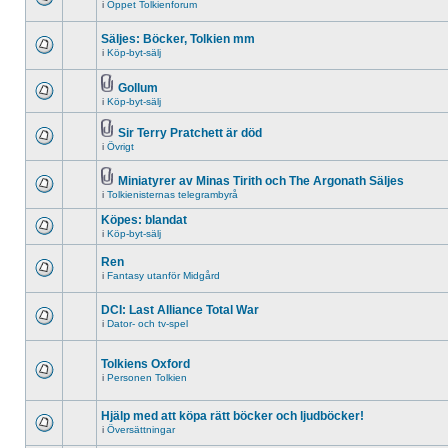
i
Öppet Tolkienforum
Säljes: Böcker, Tolkien mm
i
Köp-byt-sälj
Gollum
i
Köp-byt-sälj
Sir Terry Pratchett är död
i
Övrigt
Miniatyrer av Minas Tirith och The Argonath Säljes
i
Tolkienisternas telegrambyrå
Köpes: blandat
i
Köp-byt-sälj
Ren
i
Fantasy utanför Midgård
DCI: Last Alliance Total War
i
Dator- och tv-spel
Tolkiens Oxford
i
Personen Tolkien
Hjälp med att köpa rätt böcker och ljudböcker!
i
Översättningar