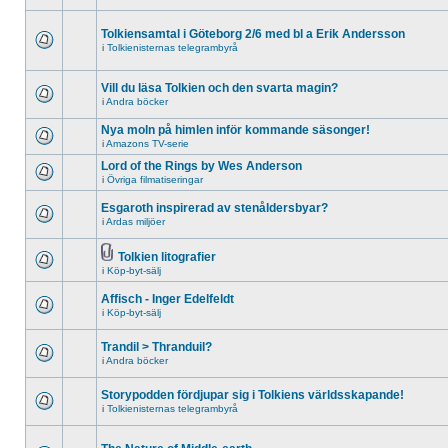
Tolkiensamtal i Göteborg 2/6 med bl a Erik Andersson
i
Tolkienisternas telegrambyrå
Vill du läsa Tolkien och den svarta magin?
i
Andra böcker
Nya moln på himlen inför kommande säsonger!
i
Amazons TV-serie
Lord of the Rings by Wes Anderson
i
Övriga filmatiseringar
Esgaroth inspirerad av stenåldersbyar?
i
Ardas miljöer
Tolkien litografier
i
Köp-byt-sälj
Affisch - Inger Edelfeldt
i
Köp-byt-sälj
Trandil > Thranduil?
i
Andra böcker
Storypodden fördjupar sig i Tolkiens världsskapande!
i
Tolkienisternas telegrambyrå