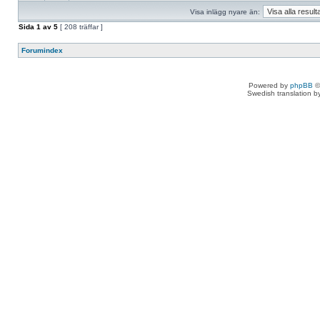
Visa inlägg nyare än:
Sida
1
av
5
[ 208 träffar ]
Forumindex
Powered by
phpBB
©
Swedish translation 