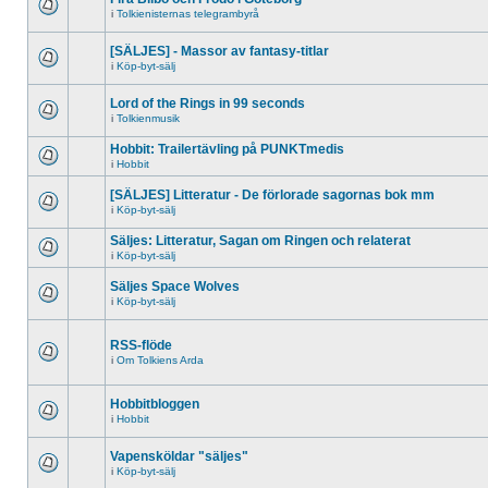
i
Tolkienisternas telegrambyrå
[SÄLJES] - Massor av fantasy-titlar
i
Köp-byt-sälj
Lord of the Rings in 99 seconds
i
Tolkienmusik
Hobbit: Trailertävling på PUNKTmedis
i
Hobbit
[SÄLJES] Litteratur - De förlorade sagornas bok mm
i
Köp-byt-sälj
Säljes: Litteratur, Sagan om Ringen och relaterat
i
Köp-byt-sälj
Säljes Space Wolves
i
Köp-byt-sälj
RSS-flöde
i
Om Tolkiens Arda
Hobbitbloggen
i
Hobbit
Vapensköldar "säljes"
i
Köp-byt-sälj