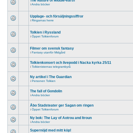
The Nature of Middle-earth
i
Andra böcker
Upplage- och försäljningssiffror
i
Ringarnas herre
Tolkien i Ryssland
i
Öppet Tolkienforum
Filmer om svensk fantasy
i
Fantasy utanför Midgård
Tolkienkonsert och livepodd i Nacka kyrka 25/11
i
Tolkienisternas telegrambyrå
Ny artikel i The Guardian
i
Personen Tolkien
The fall of Gondolin
i
Andra böcker
Åbo Stadsteater ger Sagan om ringen
i
Öppet Tolkienforum
Ny bok: The Lay of Aotrou and Itroun
i
Andra böcker
Supernöjd med mitt köp!