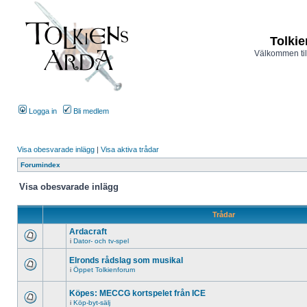
Tolkie
Välkommen til
Logga in
Bli medlem
Visa obesvarade inlägg
|
Visa aktiva trådar
Forumindex
Visa obesvarade inlägg
Trådar
Ardacraft
i
Dator- och tv-spel
Elronds rådslag som musikal
i
Öppet Tolkienforum
Köpes: MECCG kortspelet från ICE
i
Köp-byt-sälj