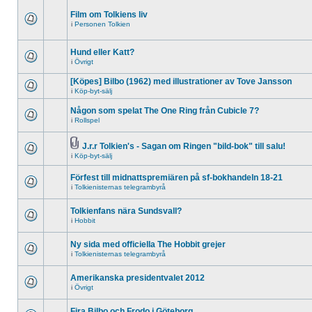
Film om Tolkiens liv
i
Personen Tolkien
Hund eller Katt?
i
Övrigt
[Köpes] Bilbo (1962) med illustrationer av Tove Jansson
i
Köp-byt-sälj
Någon som spelat The One Ring från Cubicle 7?
i
Rollspel
J.r.r Tolkien's - Sagan om Ringen "bild-bok" till salu!
i
Köp-byt-sälj
Förfest till midnattspremiären på sf-bokhandeln 18-21
i
Tolkienisternas telegrambyrå
Tolkienfans nära Sundsvall?
i
Hobbit
Ny sida med officiella The Hobbit grejer
i
Tolkienisternas telegrambyrå
Amerikanska presidentvalet 2012
i
Övrigt
Fira Bilbo och Frodo i Göteborg