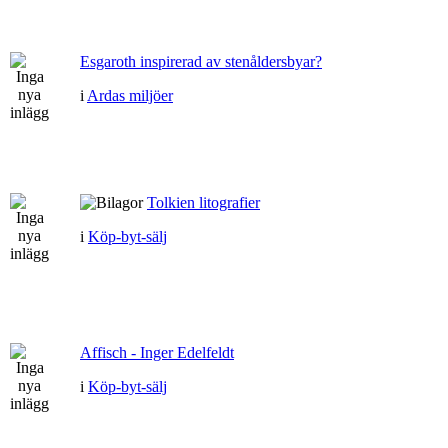
Esgaroth inspirerad av stenåldersbyar?
i
Ardas miljöer
Tolkien litografier
i
Köp-byt-sälj
Affisch - Inger Edelfeldt
i
Köp-byt-sälj