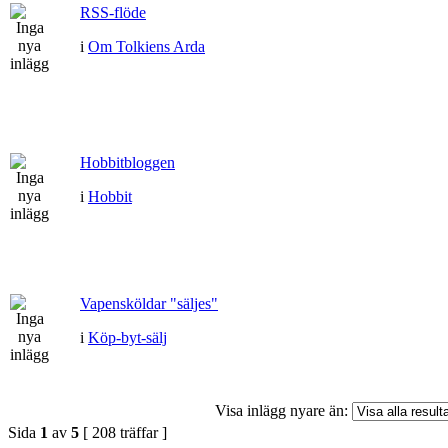
RSS-flöde
i
Om Tolkiens Arda
Hobbitbloggen
i
Hobbit
Vapensköldar "säljes"
i
Köp-byt-sälj
Visa inlägg nyare än:
Sida
1
av
5
[ 208 träffar ]