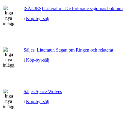
[SÄLJES] Litteratur - De förlorade sagornas bok mm
i
Köp-byt-sälj
Säljes: Litteratur, Sagan om Ringen och relaterat
i
Köp-byt-sälj
Säljes Space Wolves
i
Köp-byt-sälj