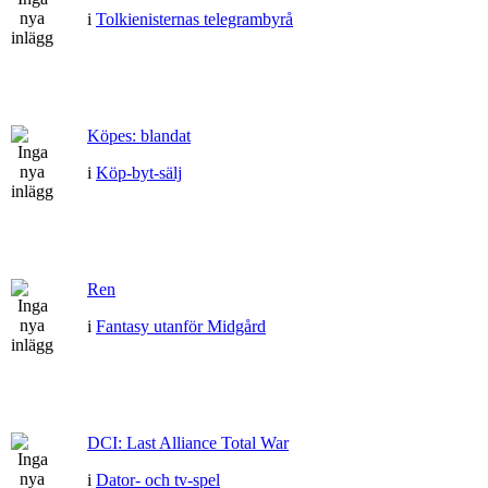
i
Tolkienisternas telegrambyrå
Köpes: blandat
i
Köp-byt-sälj
Ren
i
Fantasy utanför Midgård
DCI: Last Alliance Total War
i
Dator- och tv-spel