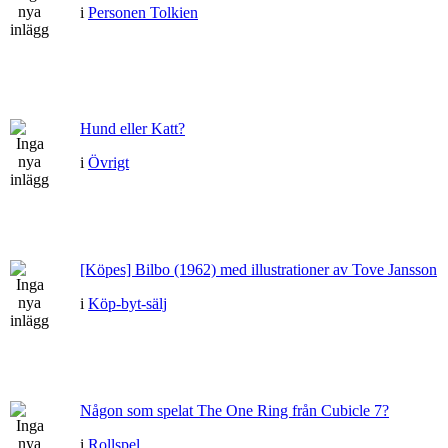
i
Personen Tolkien
Hund eller Katt?
i
Övrigt
[Köpes] Bilbo (1962) med illustrationer av Tove Jansson
i
Köp-byt-sälj
Någon som spelat The One Ring från Cubicle 7?
i
Rollspel