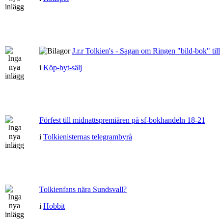
J.r.r Tolkien's - Sagan om Ringen "bild-bok" till
i
Köp-byt-sälj
Förfest till midnattspremiären på sf-bokhandeln 18-21
i
Tolkienisternas telegrambyrå
Tolkienfans nära Sundsvall?
i
Hobbit