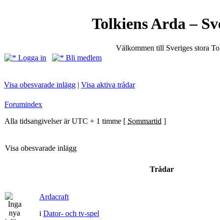
Tolkiens Arda – Sv
Välkommen till Sveriges stora T
Logga in
Bli medlem
Visa obesvarade inlägg
|
Visa aktiva trådar
Forumindex
Alla tidsangivelser är UTC + 1 timme [
Sommartid
]
Visa obesvarade inlägg
Trådar
Ardacraft
i
Dator- och tv-spel