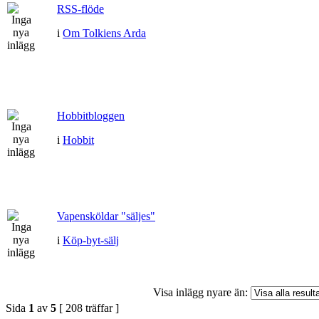
RSS-flöde
i
Om Tolkiens Arda
Hobbitbloggen
i
Hobbit
Vapensköldar "säljes"
i
Köp-byt-sälj
Visa inlägg nyare än:
Sida
1
av
5
[ 208 träffar ]