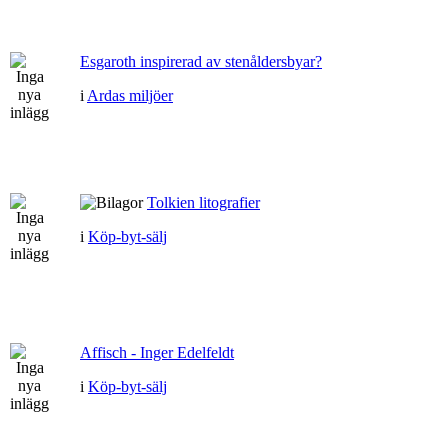
Esgaroth inspirerad av stenåldersbyar?
i
Ardas miljöer
Tolkien litografier
i
Köp-byt-sälj
Affisch - Inger Edelfeldt
i
Köp-byt-sälj