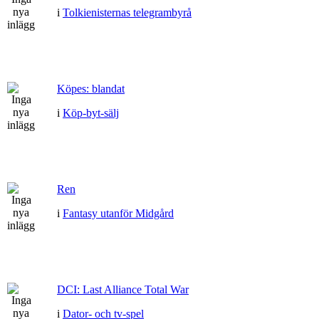
i
Tolkienisternas telegrambyrå
Köpes: blandat
i
Köp-byt-sälj
Ren
i
Fantasy utanför Midgård
DCI: Last Alliance Total War
i
Dator- och tv-spel