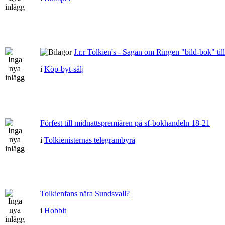
J.r.r Tolkien's - Sagan om Ringen "bild-bok" till
i
Köp-byt-sälj
Förfest till midnattspremiären på sf-bokhandeln 18-21
i
Tolkienisternas telegrambyrå
Tolkienfans nära Sundsvall?
i
Hobbit