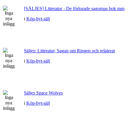
[SÄLJES] Litteratur - De förlorade sagornas bok mm
i
Köp-byt-sälj
Säljes: Litteratur, Sagan om Ringen och relaterat
i
Köp-byt-sälj
Säljes Space Wolves
i
Köp-byt-sälj