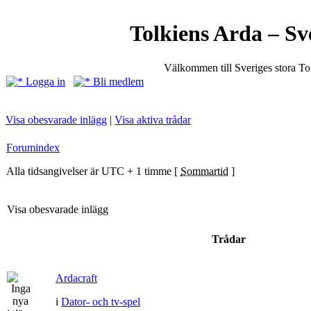
Tolkiens Arda – Sv
Välkommen till Sveriges stora T
Logga in
Bli medlem
Visa obesvarade inlägg
|
Visa aktiva trådar
Forumindex
Alla tidsangivelser är UTC + 1 timme [
Sommartid
]
Visa obesvarade inlägg
Trådar
Ardacraft
i
Dator- och tv-spel