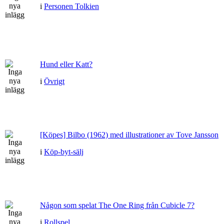
i
Personen Tolkien
Hund eller Katt?
i
Övrigt
[Köpes] Bilbo (1962) med illustrationer av Tove Jansson
i
Köp-byt-sälj
Någon som spelat The One Ring från Cubicle 7?
i
Rollspel