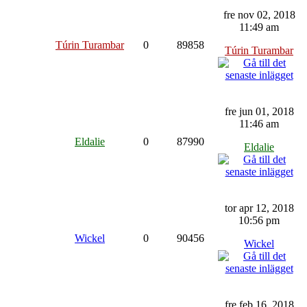
fre nov 02, 2018
11:49 am
Túrin Turambar
0
89858
Túrin Turambar
fre jun 01, 2018
11:46 am
Eldalie
0
87990
Eldalie
tor apr 12, 2018
10:56 pm
Wickel
0
90456
Wickel
fre feb 16, 2018