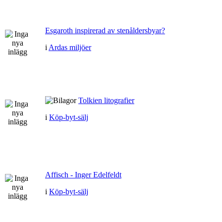
Esgaroth inspirerad av stenåldersbyar?
i
Ardas miljöer
Tolkien litografier
i
Köp-byt-sälj
Affisch - Inger Edelfeldt
i
Köp-byt-sälj