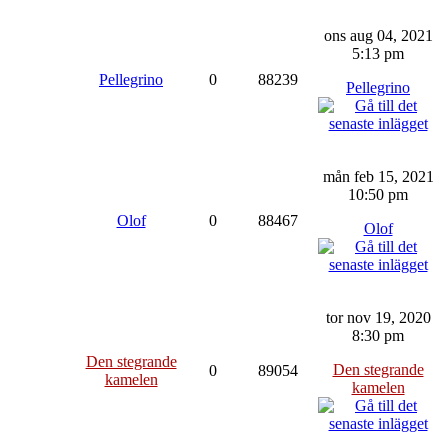
ons aug 04, 2021
5:13 pm
Pellegrino
0
88239
Pellegrino
mån feb 15, 2021
10:50 pm
Olof
0
88467
Olof
tor nov 19, 2020
8:30 pm
Den stegrande
Den stegrande
0
89054
kamelen
kamelen