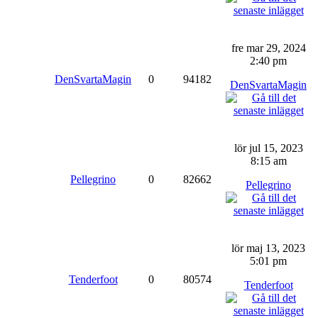
fre mar 29, 2024
2:40 pm
DenSvartaMagin
0
94182
DenSvartaMagin
lör jul 15, 2023
8:15 am
Pellegrino
0
82662
Pellegrino
lör maj 13, 2023
5:01 pm
Tenderfoot
0
80574
Tenderfoot