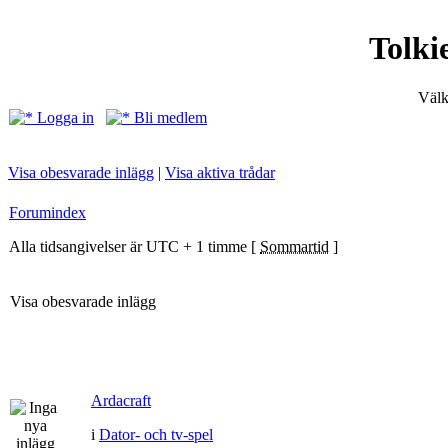
Tolki
Välk
Logga in
Bli medlem
Visa obesvarade inlägg
|
Visa aktiva trådar
Forumindex
Alla tidsangivelser är UTC + 1 timme [
Sommartid
]
Visa obesvarade inlägg
Ardacraft
i
Dator- och tv-spel