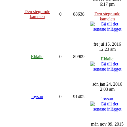
6:17 pm
Den stegrande
Den stegrande
0
88638
kamelen
kamelen
fre jul 15, 2016
12:23 am
Eldalie
0
89909
Eldalie
sön jan 24, 2016
2:03 am
loysan
0
91405
loysan
mån nov 09, 2015