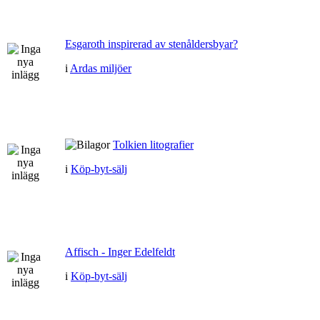
Esgaroth inspirerad av stenåldersbyar?
i
Ardas miljöer
Tolkien litografier
i
Köp-byt-sälj
Affisch - Inger Edelfeldt
i
Köp-byt-sälj