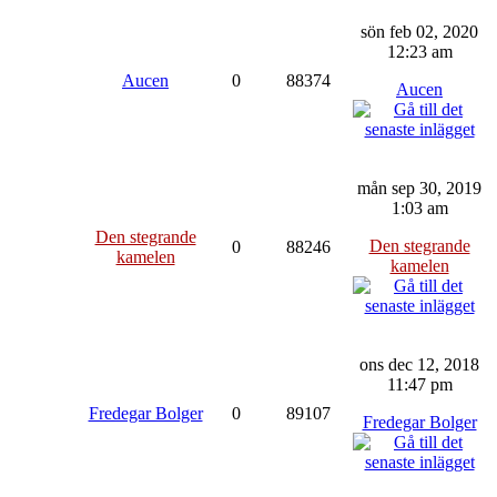
sön feb 02, 2020
12:23 am
Aucen
0
88374
Aucen
mån sep 30, 2019
1:03 am
Den stegrande
Den stegrande
0
88246
kamelen
kamelen
ons dec 12, 2018
11:47 pm
Fredegar Bolger
0
89107
Fredegar Bolger