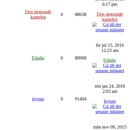
6:17 pm
Den stegrande
Den stegrande
0
88638
kamelen
kamelen
fre jul 15, 2016
12:23 am
Eldalie
0
89908
Eldalie
sön jan 24, 2016
2:03 am
loysan
0
91404
loysan
mån nov 09, 2015