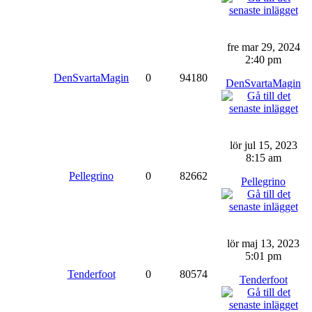
fre mar 29, 2024
2:40 pm
DenSvartaMagin
0
94180
DenSvartaMagin
lör jul 15, 2023
8:15 am
Pellegrino
0
82662
Pellegrino
lör maj 13, 2023
5:01 pm
Tenderfoot
0
80574
Tenderfoot