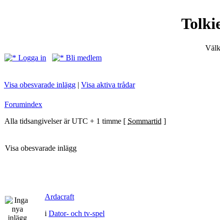
Tolki
Välk
Logga in
Bli medlem
Visa obesvarade inlägg
|
Visa aktiva trådar
Forumindex
Alla tidsangivelser är UTC + 1 timme [
Sommartid
]
Visa obesvarade inlägg
Ardacraft
i
Dator- och tv-spel