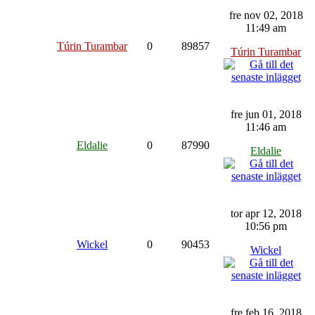
fre nov 02, 2018
11:49 am
Túrin Turambar
0
89857
Túrin Turambar
fre jun 01, 2018
11:46 am
Eldalie
0
87990
Eldalie
tor apr 12, 2018
10:56 pm
Wickel
0
90453
Wickel
fre feb 16, 2018