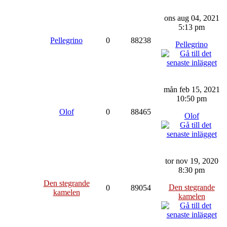
ons aug 04, 2021
5:13 pm
Pellegrino
0
88238
Pellegrino
mån feb 15, 2021
10:50 pm
Olof
0
88465
Olof
tor nov 19, 2020
8:30 pm
Den stegrande
Den stegrande
0
89054
kamelen
kamelen