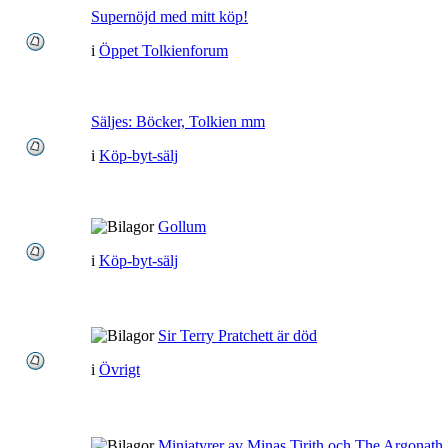
Supernöjd med mitt köp!
i
Öppet Tolkienforum
Säljes: Böcker, Tolkien mm
i
Köp-byt-sälj
Gollum
i
Köp-byt-sälj
Sir Terry Pratchett är död
i
Övrigt
Miniatyrer av Minas Tirith och The Argonath 