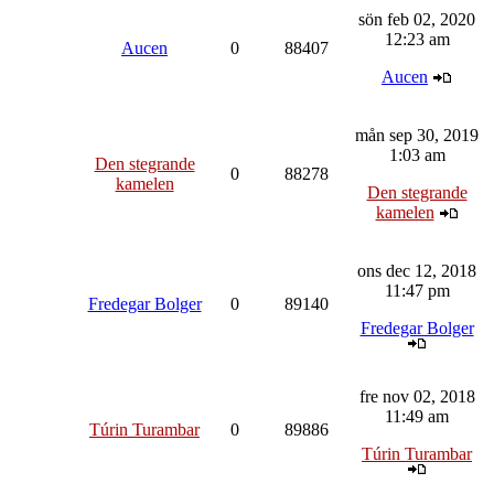
sön feb 02, 2020
12:23 am
Aucen
0
88407
Aucen
mån sep 30, 2019
1:03 am
Den stegrande
0
88278
kamelen
Den stegrande
kamelen
ons dec 12, 2018
11:47 pm
Fredegar Bolger
0
89140
Fredegar Bolger
fre nov 02, 2018
11:49 am
Túrin Turambar
0
89886
Túrin Turambar