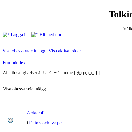
Tolki
Välk
Logga in
Bli medlem
Visa obesvarade inlägg
|
Visa aktiva trådar
Forumindex
Alla tidsangivelser är UTC + 1 timme [
Sommartid
]
Visa obesvarade inlägg
Ardacraft
i
Dator- och tv-spel