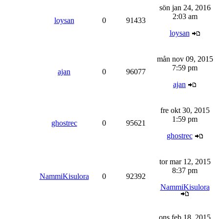
sön jan 24, 2016
2:03 am
loysan
0
91433
loysan
mån nov 09, 2015
7:59 pm
ajan
0
96077
ajan
fre okt 30, 2015
1:59 pm
ghostrec
0
95621
ghostrec
tor mar 12, 2015
8:37 pm
NammiKisulora
0
92392
NammiKisulora
ons feb 18, 2015