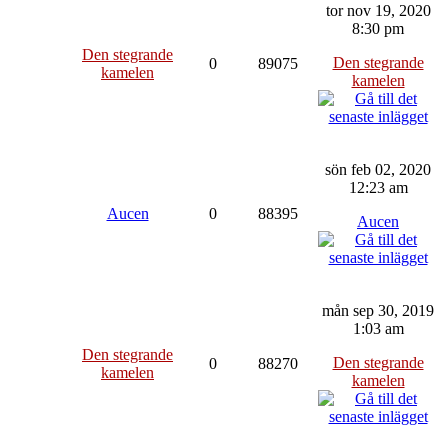
tor nov 19, 2020
8:30 pm
Den stegrande
Den stegrande
0
89075
kamelen
kamelen
sön feb 02, 2020
12:23 am
Aucen
0
88395
Aucen
mån sep 30, 2019
1:03 am
Den stegrande
Den stegrande
0
88270
kamelen
kamelen