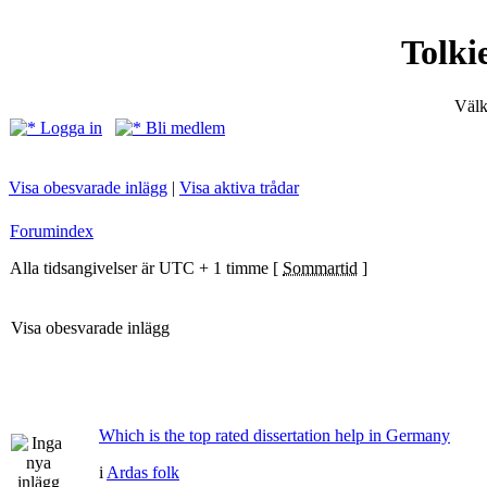
Tolki
Välk
Logga in
Bli medlem
Visa obesvarade inlägg
|
Visa aktiva trådar
Forumindex
Alla tidsangivelser är UTC + 1 timme [
Sommartid
]
Visa obesvarade inlägg
Which is the top rated dissertation help in Germany
i
Ardas folk