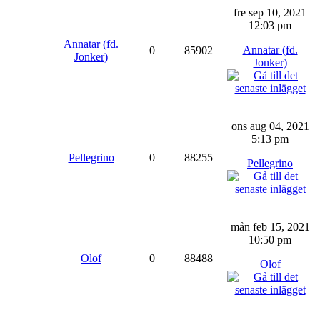
fre sep 10, 2021
12:03 pm
Annatar (fd.
Annatar (fd.
0
85902
Jonker)
Jonker)
ons aug 04, 2021
5:13 pm
Pellegrino
0
88255
Pellegrino
mån feb 15, 2021
10:50 pm
Olof
0
88488
Olof