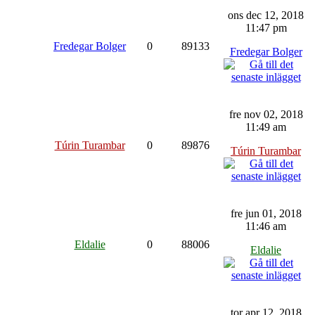
ons dec 12, 2018
11:47 pm
Fredegar Bolger
0
89133
Fredegar Bolger
fre nov 02, 2018
11:49 am
Túrin Turambar
0
89876
Túrin Turambar
fre jun 01, 2018
11:46 am
Eldalie
0
88006
Eldalie
tor apr 12, 2018