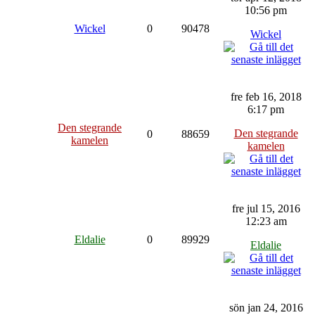
10:56 pm
Wickel
0
90478
Wickel
fre feb 16, 2018
6:17 pm
Den stegrande
Den stegrande
0
88659
kamelen
kamelen
fre jul 15, 2016
12:23 am
Eldalie
0
89929
Eldalie
sön jan 24, 2016