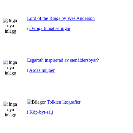
Lord of the Rings by Wes Anderson
i
Övriga filmatiseringar
Esgaroth inspirerad av stenåldersbyar?
i
Ardas miljöer
Tolkien litografier
i
Köp-byt-sälj