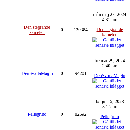
mån maj 27, 2024
4:31 pm
Den stegrande
Den stegrande
0
120384
kamelen
kamelen
fre mar 29, 2024
2:40 pm
DenSvartaMagin
0
94201
DenSvartaMagin
lör jul 15, 2023
8:15 am
Pellegrino
0
82692
Pellegrino