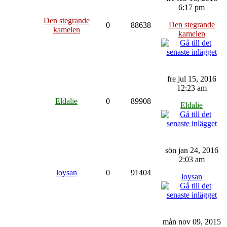
6:17 pm
Den stegrande
Den stegrande
0
88638
kamelen
kamelen
fre jul 15, 2016
12:23 am
Eldalie
0
89908
Eldalie
sön jan 24, 2016
2:03 am
loysan
0
91404
loysan
mån nov 09, 2015