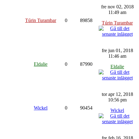
fre nov 02, 2018
11:49 am
Túrin Turambar
0
89858
Túrin Turambar
fre jun 01, 2018
11:46 am
Eldalie
0
87990
Eldalie
tor apr 12, 2018
10:56 pm
Wickel
0
90454
Wickel
fre feb 16, 2018