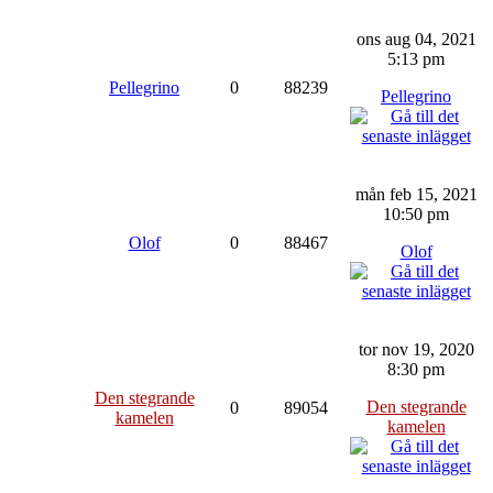
ons aug 04, 2021
5:13 pm
Pellegrino
0
88239
Pellegrino
mån feb 15, 2021
10:50 pm
Olof
0
88467
Olof
tor nov 19, 2020
8:30 pm
Den stegrande
Den stegrande
0
89054
kamelen
kamelen