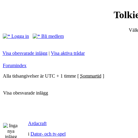
Tolki
Välk
Logga in
Bli medlem
Visa obesvarade inlägg
|
Visa aktiva trådar
Forumindex
Alla tidsangivelser är UTC + 1 timme [
Sommartid
]
Visa obesvarade inlägg
Ardacraft
i
Dator- och tv-spel