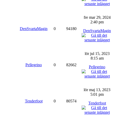
fre mar 29, 2024
2:40 pm
DenSvartaMagin
0
94180
DenSvartaMagin
lör jul 15, 2023
8:15 am
Pellegrino
0
82662
Pellegrino
lör maj 13, 2023
5:01 pm
Tenderfoot
0
80574
Tenderfoot