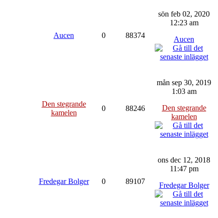
sön feb 02, 2020
12:23 am
Aucen
0
88374
Aucen
mån sep 30, 2019
1:03 am
Den stegrande
Den stegrande
0
88246
kamelen
kamelen
ons dec 12, 2018
11:47 pm
Fredegar Bolger
0
89107
Fredegar Bolger