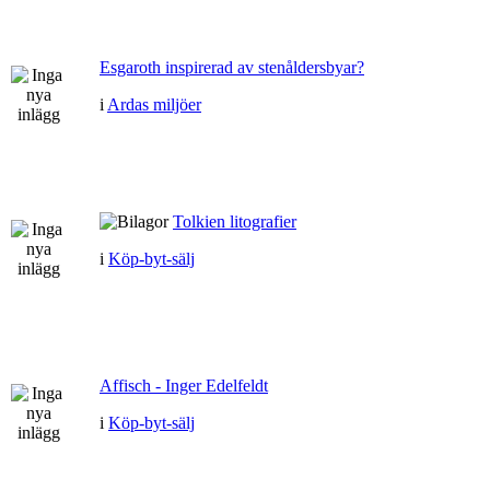
Esgaroth inspirerad av stenåldersbyar?
i
Ardas miljöer
Tolkien litografier
i
Köp-byt-sälj
Affisch - Inger Edelfeldt
i
Köp-byt-sälj