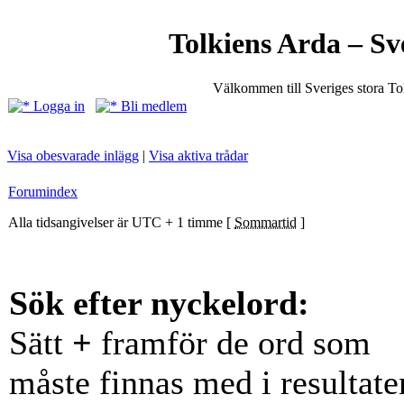
Tolkiens Arda – Sv
Välkommen till Sveriges stora T
Logga in
Bli medlem
Visa obesvarade inlägg
|
Visa aktiva trådar
Forumindex
Alla tidsangivelser är UTC + 1 timme [
Sommartid
]
Sök efter nyckelord:
Sätt
+
framför de ord som
måste finnas med i resultate