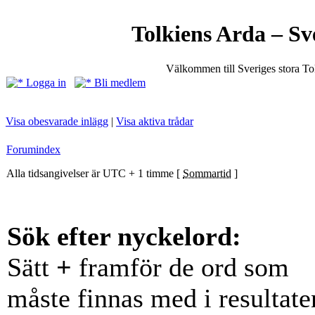
Tolkiens Arda – Sv
Välkommen till Sveriges stora T
Logga in
Bli medlem
Visa obesvarade inlägg
|
Visa aktiva trådar
Forumindex
Alla tidsangivelser är UTC + 1 timme [
Sommartid
]
Sök efter nyckelord:
Sätt
+
framför de ord som
måste finnas med i resultate