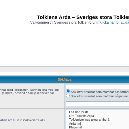
Tolkiens Arda – Sveriges stora Tolki
Välkommen till Sveriges stora Tolkienforum!
Klicka här för att gå
Sökfråga
innas med i resultaten. Skriv en lista med ord
Sök efter resultat som matchar alla terme
x.
(ord|ord)
. Använd * som jokertecken för
Sök efter resultat som matchar någon av
tiskt om du inte inaktiverar “Sök i