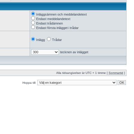
Inläggsämnen och meddelandetext
Endast meddelandetext
Endast trådämnen
Endast första inlägget i trådar
Inlägg
Trådar
tecknen av inlägget
Alla tidsangivelser är UTC + 1 timme [
Sommartid
]
Hoppa till: