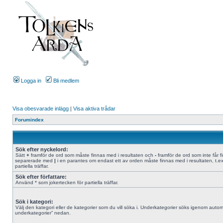
Logga in
Bli medlem
Visa obesvarade inlägg
|
Visa aktiva trådar
Forumindex
Sök efter nyckelord:
Sätt
+
framför de ord som måste finnas med i resultaten och
-
framför de ord som inte får f
separerade med
|
i en parantes om endast ett av orden måste finnas med i resultaten, t.e
partiella träffar.
Sök efter författare:
Använd * som jokertecken för partiella träffar.
Sök i kategori:
Välj den kategori eller de kategorier som du vill söka i. Underkategorier söks igenom automa
underkategorier” nedan.