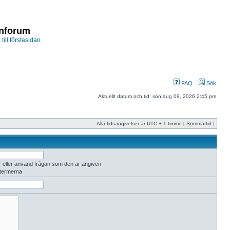
enforum
 till förstasidan.
FAQ
Sök
Aktuellt datum och tid: sön aug 09, 2026 2:45 pm
Alla tidsangivelser är UTC + 1 timme [
Sommartid
]
r eller använd frågan som den är angiven
 termerna