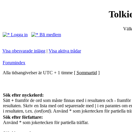
Tolki
Välk
Logga in
Bli medlem
Visa obesvarade inlägg
|
Visa aktiva trådar
Forumindex
Alla tidsangivelser är UTC + 1 timme [
Sommartid
]
Sök efter nyckelord:
Sätt
+
framför de ord som måste finnas med i resultaten och
-
framför 
resultaten. Skriv en lista med ord separerade med
|
i en parantes om e
i resultaten, t.ex.
(ord|ord)
. Använd * som jokertecken för partiella träf
Sök efter författare:
Använd * som jokertecken för partiella träffar.