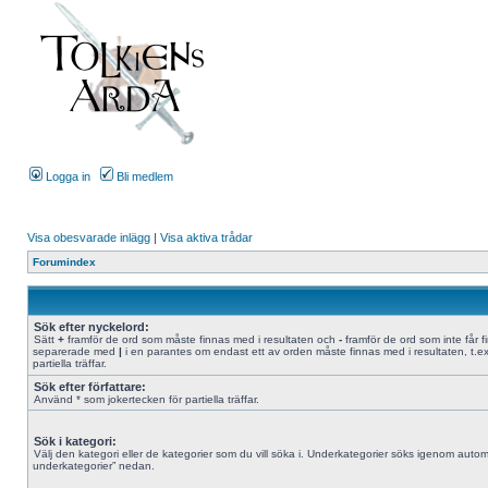
Logga in
Bli medlem
Visa obesvarade inlägg
|
Visa aktiva trådar
Forumindex
Sök efter nyckelord:
Sätt
+
framför de ord som måste finnas med i resultaten och
-
framför de ord som inte får f
separerade med
|
i en parantes om endast ett av orden måste finnas med i resultaten, t.e
partiella träffar.
Sök efter författare:
Använd * som jokertecken för partiella träffar.
Sök i kategori:
Välj den kategori eller de kategorier som du vill söka i. Underkategorier söks igenom automa
underkategorier” nedan.