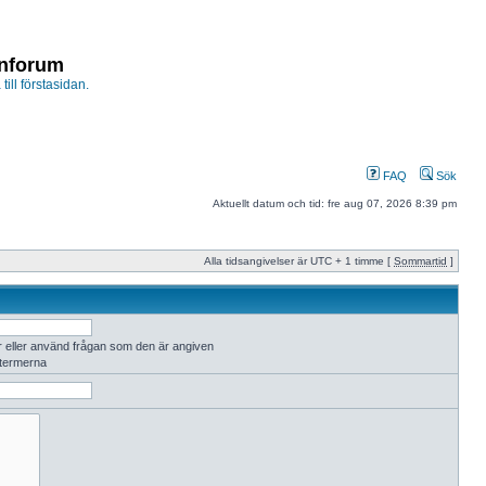
enforum
 till förstasidan.
FAQ
Sök
Aktuellt datum och tid: fre aug 07, 2026 8:39 pm
Alla tidsangivelser är UTC + 1 timme [
Sommartid
]
r eller använd frågan som den är angiven
 termerna