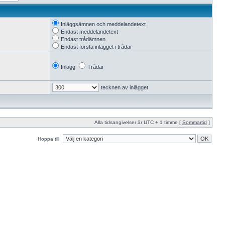
Inläggsämnen och meddelandetext
Endast meddelandetext
Endast trådämnen
Endast första inlägget i trådar
Inlägg
Trådar
tecknen av inlägget
Alla tidsangivelser är UTC + 1 timme [
Sommartid
]
Hoppa till: