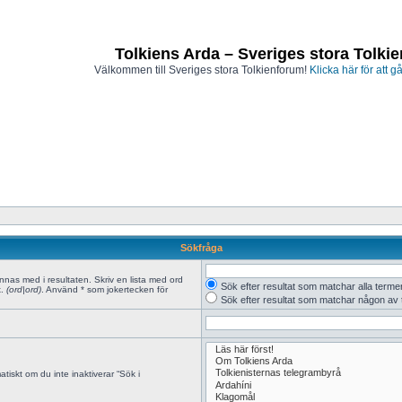
Tolkiens Arda – Sveriges stora Tolki
Välkommen till Sveriges stora Tolkienforum!
Klicka här för att gå
Sökfråga
innas med i resultaten. Skriv en lista med ord
Sök efter resultat som matchar alla terme
x.
(ord|ord)
. Använd * som jokertecken för
Sök efter resultat som matchar någon av
tiskt om du inte inaktiverar “Sök i