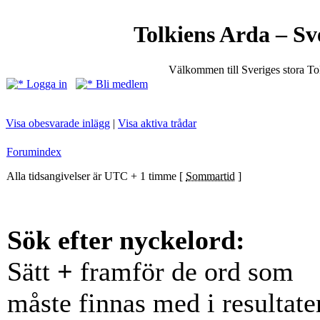
Tolkiens Arda – Sv
Välkommen till Sveriges stora T
Logga in
Bli medlem
Visa obesvarade inlägg
|
Visa aktiva trådar
Forumindex
Alla tidsangivelser är UTC + 1 timme [
Sommartid
]
Sök efter nyckelord:
Sätt
+
framför de ord som
måste finnas med i resultate