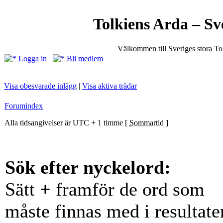
Tolkiens Arda – Sv
Välkommen till Sveriges stora T
Logga in
Bli medlem
Visa obesvarade inlägg
|
Visa aktiva trådar
Forumindex
Alla tidsangivelser är UTC + 1 timme [
Sommartid
]
Sök efter nyckelord:
Sätt
+
framför de ord som
måste finnas med i resultate