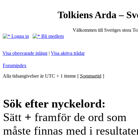
Tolkiens Arda – Sv
Välkommen till Sveriges stora T
Logga in
Bli medlem
Visa obesvarade inlägg
|
Visa aktiva trådar
Forumindex
Alla tidsangivelser är UTC + 1 timme [
Sommartid
]
Sök efter nyckelord:
Sätt
+
framför de ord som
måste finnas med i resultate