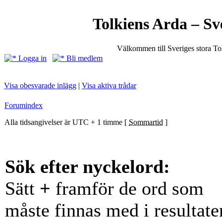
Tolkiens Arda – Sv
Välkommen till Sveriges stora T
Logga in
Bli medlem
Visa obesvarade inlägg
|
Visa aktiva trådar
Forumindex
Alla tidsangivelser är UTC + 1 timme [
Sommartid
]
Sök efter nyckelord:
Sätt
+
framför de ord som
måste finnas med i resultate