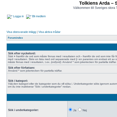
Tolkiens Arda – 
Välkommen till Sveriges stora 
Logga in
Bli medlem
Visa obesvarade inlägg
|
Visa aktiva trådar
Forumindex
Sök efter nyckelord:
Sätt
+
framför de ord som måste finnas med i resultaten och
-
framför de ord som inte får f
med i resultaten. Skriv en lista med ord separerade med
|
i en parantes om endast ett av 
måste finnas med i resultaten, t.ex.
(ord|ord)
. Använd * som jokertecken för partiella träffar.
Sök efter författare:
Använd * som jokertecken för partiella träffar.
Sök i kategori:
Välj den kategori eller de kategorier som du vill söka i. Underkategorier söks igenom autom
om du inte inaktiverar “Sök i underkategorier” nedan.
Sök i underkategorier:
Ja
Nej