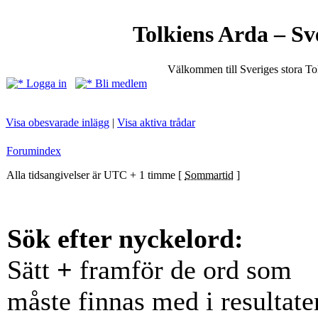
Tolkiens Arda – Sv
Välkommen till Sveriges stora T
Logga in
Bli medlem
Visa obesvarade inlägg
|
Visa aktiva trådar
Forumindex
Alla tidsangivelser är UTC + 1 timme [
Sommartid
]
Sök efter nyckelord:
Sätt
+
framför de ord som
måste finnas med i resultate