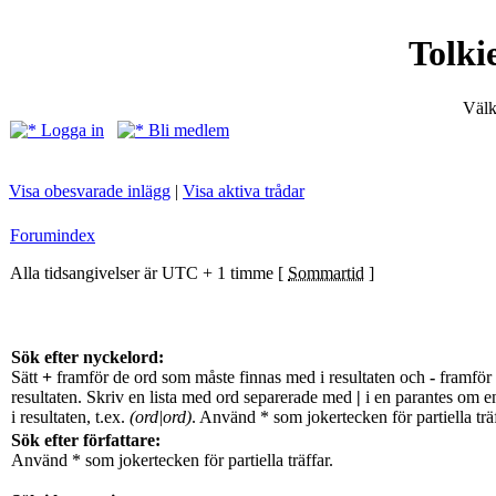
Tolki
Välk
Logga in
Bli medlem
Visa obesvarade inlägg
|
Visa aktiva trådar
Forumindex
Alla tidsangivelser är UTC + 1 timme [
Sommartid
]
Sök efter nyckelord:
Sätt
+
framför de ord som måste finnas med i resultaten och
-
framför 
resultaten. Skriv en lista med ord separerade med
|
i en parantes om e
i resultaten, t.ex.
(ord|ord)
. Använd * som jokertecken för partiella träf
Sök efter författare:
Använd * som jokertecken för partiella träffar.