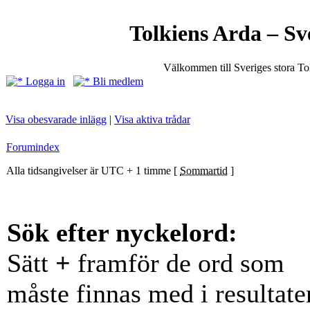
Tolkiens Arda – Sv
Välkommen till Sveriges stora T
Logga in
Bli medlem
Visa obesvarade inlägg
|
Visa aktiva trådar
Forumindex
Alla tidsangivelser är UTC + 1 timme [
Sommartid
]
Sök efter nyckelord:
Sätt
+
framför de ord som
måste finnas med i resultate