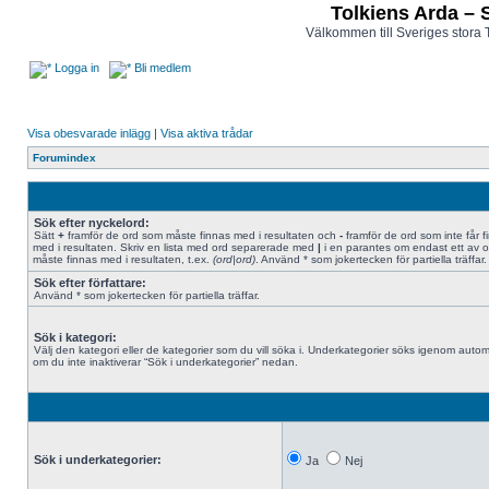
Tolkiens Arda – 
Välkommen till Sveriges stora 
Logga in
Bli medlem
Visa obesvarade inlägg
|
Visa aktiva trådar
Forumindex
Sök efter nyckelord:
Sätt
+
framför de ord som måste finnas med i resultaten och
-
framför de ord som inte får f
med i resultaten. Skriv en lista med ord separerade med
|
i en parantes om endast ett av 
måste finnas med i resultaten, t.ex.
(ord|ord)
. Använd * som jokertecken för partiella träffar.
Sök efter författare:
Använd * som jokertecken för partiella träffar.
Sök i kategori:
Välj den kategori eller de kategorier som du vill söka i. Underkategorier söks igenom autom
om du inte inaktiverar “Sök i underkategorier” nedan.
Sök i underkategorier:
Ja
Nej