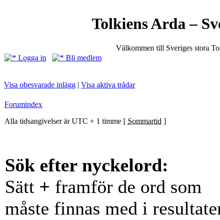
Tolkiens Arda – Sv
Välkommen till Sveriges stora T
Logga in
Bli medlem
Visa obesvarade inlägg
|
Visa aktiva trådar
Forumindex
Alla tidsangivelser är UTC + 1 timme [
Sommartid
]
Sök efter nyckelord:
Sätt
+
framför de ord som
måste finnas med i resultate