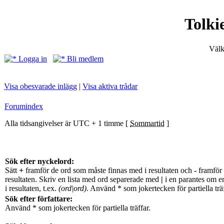
Tolki
Välk
Logga in
Bli medlem
Visa obesvarade inlägg
|
Visa aktiva trådar
Forumindex
Alla tidsangivelser är UTC + 1 timme [
Sommartid
]
Sök efter nyckelord:
Sätt
+
framför de ord som måste finnas med i resultaten och
-
framför 
resultaten. Skriv en lista med ord separerade med
|
i en parantes om e
i resultaten, t.ex.
(ord|ord)
. Använd * som jokertecken för partiella träf
Sök efter författare:
Använd * som jokertecken för partiella träffar.