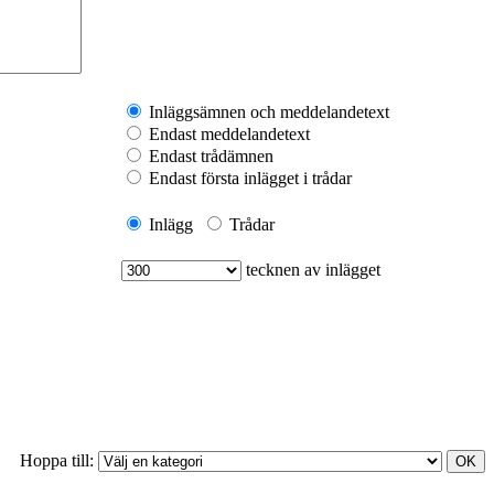
Inläggsämnen och meddelandetext
Endast meddelandetext
Endast trådämnen
Endast första inlägget i trådar
Inlägg
Trådar
tecknen av inlägget
Hoppa till: