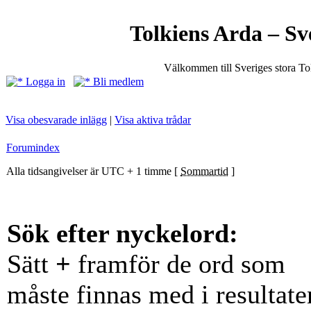
Tolkiens Arda – Sv
Välkommen till Sveriges stora T
Logga in
Bli medlem
Visa obesvarade inlägg
|
Visa aktiva trådar
Forumindex
Alla tidsangivelser är UTC + 1 timme [
Sommartid
]
Sök efter nyckelord:
Sätt
+
framför de ord som
måste finnas med i resultate