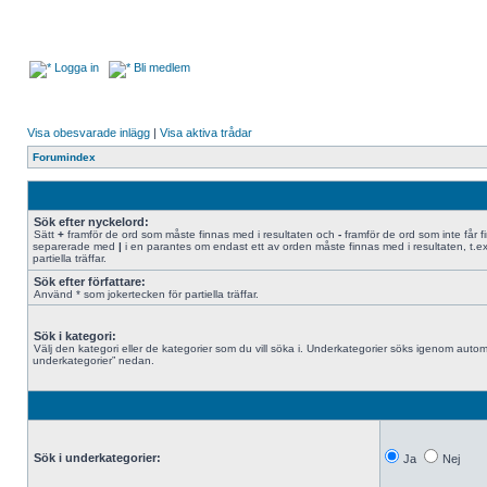
Logga in
Bli medlem
Visa obesvarade inlägg
|
Visa aktiva trådar
Forumindex
Sök efter nyckelord:
Sätt
+
framför de ord som måste finnas med i resultaten och
-
framför de ord som inte får f
separerade med
|
i en parantes om endast ett av orden måste finnas med i resultaten, t.e
partiella träffar.
Sök efter författare:
Använd * som jokertecken för partiella träffar.
Sök i kategori:
Välj den kategori eller de kategorier som du vill söka i. Underkategorier söks igenom automa
underkategorier” nedan.
Sök i underkategorier:
Ja
Nej