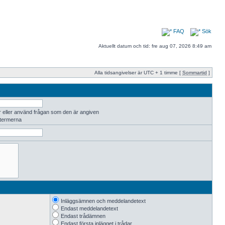
FAQ
Sök
Aktuellt datum och tid: fre aug 07, 2026 8:49 am
Alla tidsangivelser är UTC + 1 timme [
Sommartid
]
r eller använd frågan som den är angiven
 termerna
Inläggsämnen och meddelandetext
Endast meddelandetext
Endast trådämnen
Endast första inlägget i trådar