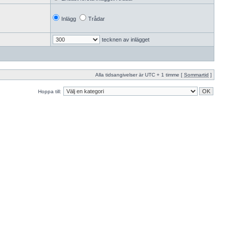
Inlägg
Trådar
tecknen av inlägget
Alla tidsangivelser är UTC + 1 timme [
Sommartid
]
Hoppa till: