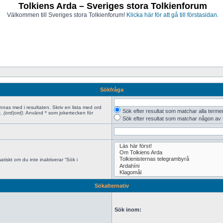
Tolkiens Arda – Sveriges stora Tolkienforum
Välkommen till Sveriges stora Tolkienforum!
Klicka här för att gå till förstasidan.
Sökfråga
innas med i resultaten. Skriv en lista med ord
Sök efter resultat som matchar alla terme
x.
(ord|ord)
. Använd * som jokertecken för
Sök efter resultat som matchar någon av
tiskt om du inte inaktiverar “Sök i
Sökalternativ
Sök inom: