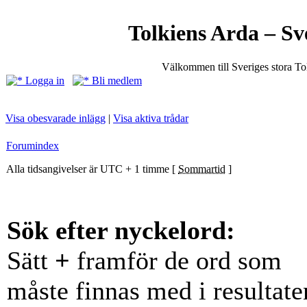
Tolkiens Arda – Sv
Välkommen till Sveriges stora T
Logga in
Bli medlem
Visa obesvarade inlägg
|
Visa aktiva trådar
Forumindex
Alla tidsangivelser är UTC + 1 timme [
Sommartid
]
Sök efter nyckelord:
Sätt
+
framför de ord som
måste finnas med i resultate