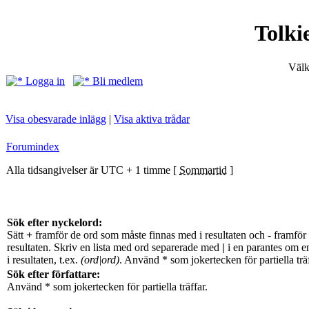
Tolki
Välk
Logga in
Bli medlem
Visa obesvarade inlägg
|
Visa aktiva trådar
Forumindex
Alla tidsangivelser är UTC + 1 timme [
Sommartid
]
Sök efter nyckelord:
Sätt
+
framför de ord som måste finnas med i resultaten och
-
framför 
resultaten. Skriv en lista med ord separerade med
|
i en parantes om e
i resultaten, t.ex.
(ord|ord)
. Använd * som jokertecken för partiella träf
Sök efter författare:
Använd * som jokertecken för partiella träffar.