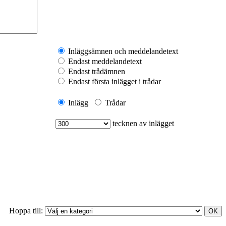
Inläggsämnen och meddelandetext
Endast meddelandetext
Endast trådämnen
Endast första inlägget i trådar
Inlägg
Trådar
tecknen av inlägget
Hoppa till: