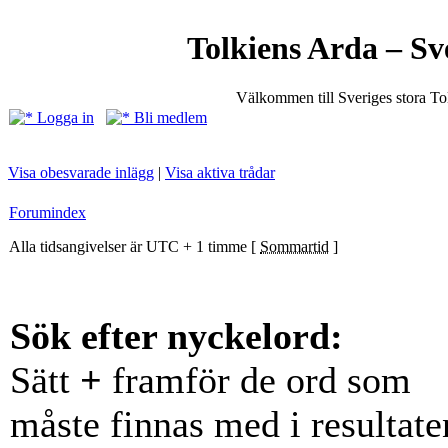
Tolkiens Arda – Sv
Välkommen till Sveriges stora T
Logga in
Bli medlem
Visa obesvarade inlägg
|
Visa aktiva trådar
Forumindex
Alla tidsangivelser är UTC + 1 timme [
Sommartid
]
Sök efter nyckelord:
Sätt
+
framför de ord som
måste finnas med i resultate