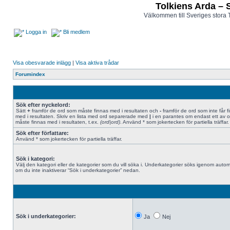
Tolkiens Arda – 
Välkommen till Sveriges stora 
Logga in
Bli medlem
Visa obesvarade inlägg
|
Visa aktiva trådar
Forumindex
Sök efter nyckelord:
Sätt
+
framför de ord som måste finnas med i resultaten och
-
framför de ord som inte får f
med i resultaten. Skriv en lista med ord separerade med
|
i en parantes om endast ett av 
måste finnas med i resultaten, t.ex.
(ord|ord)
. Använd * som jokertecken för partiella träffar.
Sök efter författare:
Använd * som jokertecken för partiella träffar.
Sök i kategori:
Välj den kategori eller de kategorier som du vill söka i. Underkategorier söks igenom autom
om du inte inaktiverar “Sök i underkategorier” nedan.
Sök i underkategorier:
Ja
Nej