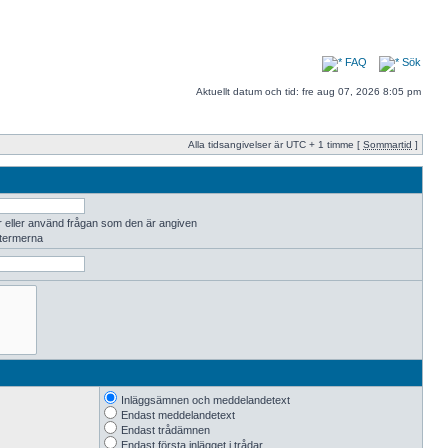
FAQ
Sök
Aktuellt datum och tid: fre aug 07, 2026 8:05 pm
Alla tidsangivelser är UTC + 1 timme [
Sommartid
]
r eller använd frågan som den är angiven
 termerna
Inläggsämnen och meddelandetext
Endast meddelandetext
Endast trådämnen
Endast första inlägget i trådar