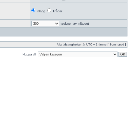
Inlägg
Trådar
tecknen av inlägget
Alla tidsangivelser är UTC + 1 timme [
Sommartid
]
Hoppa till: