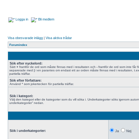
Logga in
Bli medlem
Visa obesvarade inlägg
|
Visa aktiva trådar
Forumindex
Sök efter nyckelord:
Sätt
+
framför de ord som måste finnas med i resultaten och
-
framför de ord som inte får f
separerade med
|
i en parantes om endast ett av orden måste finnas med i resultaten, t.e
partiella träffar.
Sök efter författare:
Använd * som jokertecken för partiella träffar.
Sök i kategori:
Välj den kategori eller de kategorier som du vill söka i. Underkategorier söks igenom automa
underkategorier” nedan.
Sök i underkategorier:
Ja
Nej