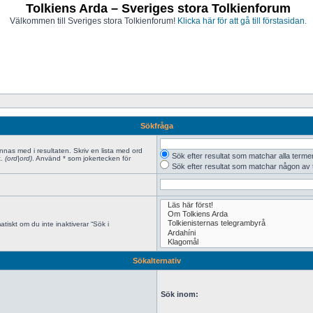
Tolkiens Arda – Sveriges stora Tolkienforum
Välkommen till Sveriges stora Tolkienforum!
Klicka här för att gå till förstasidan.
Sökfråga
innas med i resultaten. Skriv en lista med ord
Sök efter resultat som matchar alla terme
x.
(ord|ord)
. Använd * som jokertecken för
Sök efter resultat som matchar någon av
tiskt om du inte inaktiverar “Sök i
Sökalternativ
Sök inom: