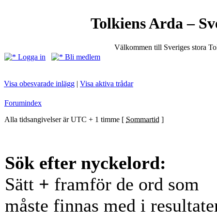
Tolkiens Arda – Sv
Välkommen till Sveriges stora T
Logga in
Bli medlem
Visa obesvarade inlägg
|
Visa aktiva trådar
Forumindex
Alla tidsangivelser är UTC + 1 timme [
Sommartid
]
Sök efter nyckelord:
Sätt
+
framför de ord som
måste finnas med i resultate