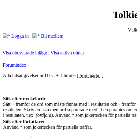
Tolki
Välk
Logga in
Bli medlem
Visa obesvarade inlägg
|
Visa aktiva trådar
Forumindex
Alla tidsangivelser är UTC + 1 timme [
Sommartid
]
Sök efter nyckelord:
Sätt
+
framför de ord som måste finnas med i resultaten och
-
framför 
resultaten. Skriv en lista med ord separerade med
|
i en parantes om e
i resultaten, t.ex.
(ord|ord)
. Använd * som jokertecken för partiella träf
Sök efter författare:
Använd * som jokertecken för partiella träffar.