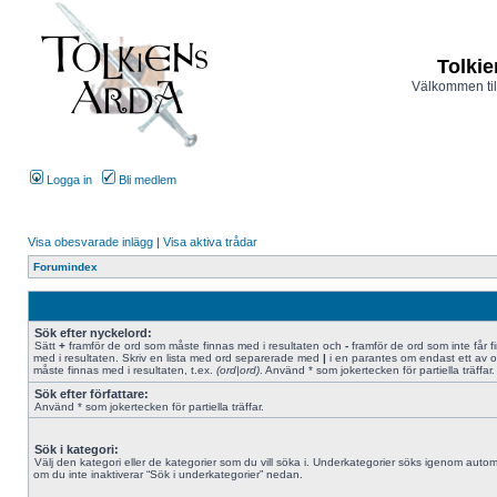
Tolkie
Välkommen til
Logga in
Bli medlem
Visa obesvarade inlägg
|
Visa aktiva trådar
Forumindex
Sök efter nyckelord:
Sätt
+
framför de ord som måste finnas med i resultaten och
-
framför de ord som inte får f
med i resultaten. Skriv en lista med ord separerade med
|
i en parantes om endast ett av 
måste finnas med i resultaten, t.ex.
(ord|ord)
. Använd * som jokertecken för partiella träffar.
Sök efter författare:
Använd * som jokertecken för partiella träffar.
Sök i kategori:
Välj den kategori eller de kategorier som du vill söka i. Underkategorier söks igenom autom
om du inte inaktiverar “Sök i underkategorier” nedan.