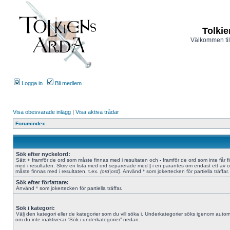
Tolkie
Välkommen til
Logga in
Bli medlem
Visa obesvarade inlägg
|
Visa aktiva trådar
Forumindex
Sök efter nyckelord:
Sätt
+
framför de ord som måste finnas med i resultaten och
-
framför de ord som inte får f
med i resultaten. Skriv en lista med ord separerade med
|
i en parantes om endast ett av 
måste finnas med i resultaten, t.ex.
(ord|ord)
. Använd * som jokertecken för partiella träffar.
Sök efter författare:
Använd * som jokertecken för partiella träffar.
Sök i kategori:
Välj den kategori eller de kategorier som du vill söka i. Underkategorier söks igenom autom
om du inte inaktiverar “Sök i underkategorier” nedan.