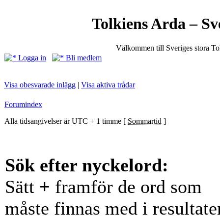
Tolkiens Arda – Sv
Välkommen till Sveriges stora T
Logga in
Bli medlem
Visa obesvarade inlägg
|
Visa aktiva trådar
Forumindex
Alla tidsangivelser är UTC + 1 timme [
Sommartid
]
Sök efter nyckelord:
Sätt
+
framför de ord som
måste finnas med i resultate