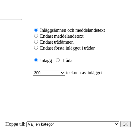
Inläggsämnen och meddelandetext
Endast meddelandetext
Endast trådämnen
Endast första inlägget i trådar
Inlägg
Trådar
tecknen av inlägget
Hoppa till: