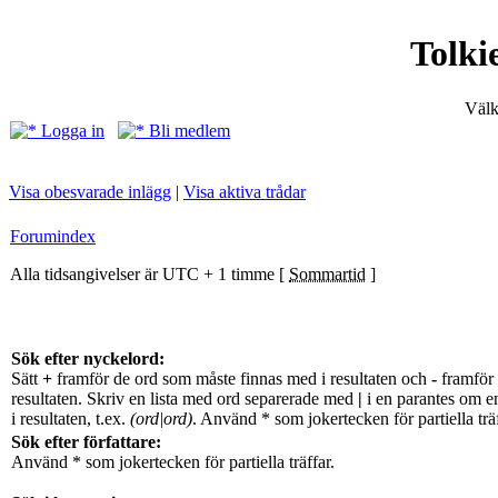
Tolki
Välk
Logga in
Bli medlem
Visa obesvarade inlägg
|
Visa aktiva trådar
Forumindex
Alla tidsangivelser är UTC + 1 timme [
Sommartid
]
Sök efter nyckelord:
Sätt
+
framför de ord som måste finnas med i resultaten och
-
framför 
resultaten. Skriv en lista med ord separerade med
|
i en parantes om e
i resultaten, t.ex.
(ord|ord)
. Använd * som jokertecken för partiella träf
Sök efter författare:
Använd * som jokertecken för partiella träffar.