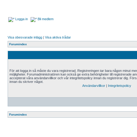
Logga in
Bli medlem
Visa obesvarade inlägg
|
Visa aktiva trådar
Forumindex
För att logga in så måste du vara registrerad. Registreringen tar bara någon minut me
möjligheter. Forumadministratören kan också ge extra behörigheter till registrerade an
accepterat våra användarvillkor och vår integritetspolicy innan du registrerar dig. Förs
innan du skriver något.
Användarvillkor
|
Integritetspolicy
Forumindex