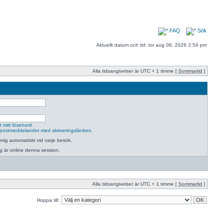
FAQ
Sök
Aktuellt datum och tid: tor aug 06, 2026 2:54 pm
Alla tidsangivelser är UTC + 1 timme [
Sommartid
]
 mitt lösenord.
postmeddelandet med aktiveringslänken.
mig automatiskt vid varje besök.
jag är online denna session.
Alla tidsangivelser är UTC + 1 timme [
Sommartid
]
Hoppa till: