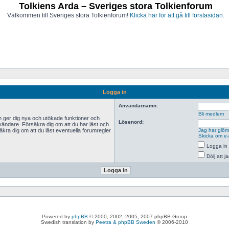
Tolkiens Arda – Sveriges stora Tolkienforum
Välkommen till Sveriges stora Tolkienforum!
Klicka här för att gå till förstasidan.
Logga in
Användarnamn:
Bli medlem
n ger dig nya och utökade funktioner och
Lösenord:
vändare. Försäkra dig om att du har läst och
äkra dig om att du läst eventuella forumregler
Jag har glömt
Skicka om e-
Logga in 
Dölj att 
Powered by
phpBB
© 2000, 2002, 2005, 2007 phpBB Group
Swedish translation by
Peetra & phpBB Sweden
© 2006-2010