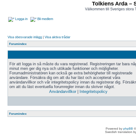
Tolkiens Arda – 
Välkommen till Sveriges stora 
Logga in
Bli medlem
Visa obesvarade inlägg
|
Visa aktiva trådar
Forumindex
För att logga in så måste du vara registrerad. Registreringen tar bara n
minut men ger dig nya och utökade funktioner och möjligheter.
Forumadministratören kan också ge extra behörigheter till registrerade
användare. Försäkra dig om att du har läst och accepterat våra
användarvillkor och vår integritetspolicy innan du registrerar dig. Försäk
om att du läst eventuella forumregler innan du skriver något.
Användarvillkor
|
Integritetspolicy
Forumindex
Powered by
phpBB
©
Swedish translation 