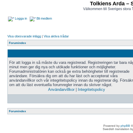
Tolkiens Arda – 
Välkommen till Sveriges stora 
Logga in
Bli medlem
Visa obesvarade inlägg
|
Visa aktiva trådar
Forumindex
För att logga in så måste du vara registrerad. Registreringen tar bara n
minut men ger dig nya och utökade funktioner och möjligheter.
Forumadministratören kan också ge extra behörigheter till registrerade
användare. Försäkra dig om att du har läst och accepterat våra
användarvillkor och vår integritetspolicy innan du registrerar dig. Försäk
om att du läst eventuella forumregler innan du skriver något.
Användarvillkor
|
Integritetspolicy
Forumindex
Powered by
phpBB
©
Swedish translation 