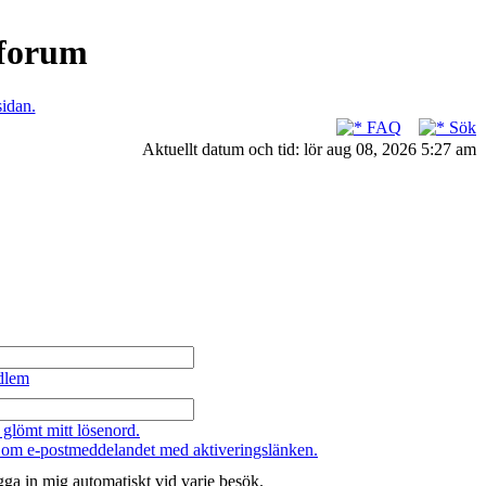
nforum
sidan.
FAQ
Sök
Aktuellt datum och tid: lör aug 08, 2026 5:27 am
dlem
 glömt mitt lösenord.
 om e-postmeddelandet med aktiveringslänken.
ga in mig automatiskt vid varje besök.