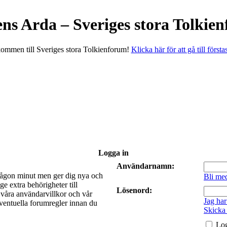
ens Arda – Sveriges stora Tolkie
ommen till Sveriges stora Tolkienforum!
Klicka här för att gå till första
Logga in
Användarnamn:
a någon minut men ger dig nya och
Bli me
e extra behörigheter till
Lösenord:
t våra användarvillkor och vår
Jag har
 eventuella forumregler innan du
Skicka
Log