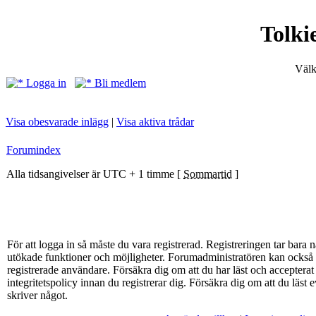
Tolki
Välk
Logga in
Bli medlem
Visa obesvarade inlägg
|
Visa aktiva trådar
Forumindex
Alla tidsangivelser är UTC + 1 timme [
Sommartid
]
För att logga in så måste du vara registrerad. Registreringen tar bar
utökade funktioner och möjligheter. Forumadministratören kan också g
registrerade användare. Försäkra dig om att du har läst och acceptera
integritetspolicy innan du registrerar dig. Försäkra dig om att du läst
skriver något.